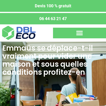
Devis 100 % gratuit
06 44 63 21 47
Emmaüs se déplace-t-il
vraiment pour vider une
maison et sous quelles
conditions profitez-en