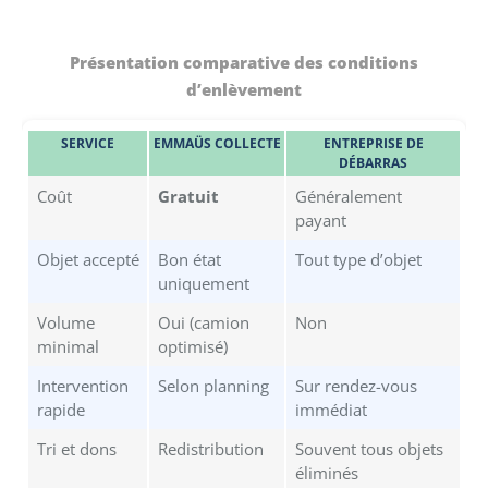
Présentation comparative des conditions
d’enlèvement
SERVICE
EMMAÜS COLLECTE
ENTREPRISE DE
DÉBARRAS
Coût
Gratuit
Généralement
payant
Objet accepté
Bon état
Tout type d’objet
uniquement
Volume
Oui (camion
Non
minimal
optimisé)
Intervention
Selon planning
Sur rendez-vous
rapide
immédiat
Tri et dons
Redistribution
Souvent tous objets
éliminés