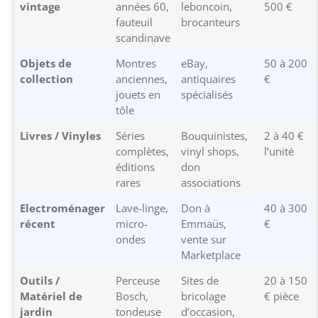
vintage
années 60,
leboncoin,
500 €
fauteuil
brocanteurs
scandinave
Objets de
Montres
eBay,
50 à 200
collection
anciennes,
antiquaires
€
jouets en
spécialisés
tôle
Livres / Vinyles
Séries
Bouquinistes,
2 à 40 €
complètes,
vinyl shops,
l’unité
éditions
don
rares
associations
Electroménager
Lave-linge,
Don à
40 à 300
récent
micro-
Emmaüs,
€
ondes
vente sur
Marketplace
Outils /
Perceuse
Sites de
20 à 150
Matériel de
Bosch,
bricolage
€ pièce
jardin
tondeuse
d’occasion,