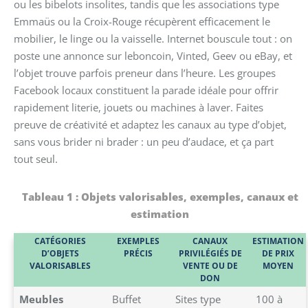
ou les bibelots insolites, tandis que les associations type
Emmaüs ou la Croix-Rouge récupèrent efficacement le
mobilier, le linge ou la vaisselle. Internet bouscule tout : on
poste une annonce sur leboncoin, Vinted, Geev ou eBay, et
l’objet trouve parfois preneur dans l’heure. Les groupes
Facebook locaux constituent la parade idéale pour offrir
rapidement literie, jouets ou machines à laver. Faites
preuve de créativité et adaptez les canaux au type d’objet,
sans vous brider ni brader : un peu d’audace, et ça part
tout seul.
Tableau 1 : Objets valorisables, exemples, canaux et
estimation
CATÉGORIES
EXEMPLES
CANAUX
ESTIMATION
D’OBJETS
PRÉCIS
PRIVILÉGIÉS DE
DE PRIX
VALORISABLES
VENTE OU DE
MOYEN
DON
Meubles
Buffet
Sites type
100 à