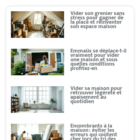
Vider son grenier sans
stress pour gagner de
la place et réinventer
son espace maison
Emmaüs se déplace-t-il
vraiment pour vider
une maison et sous
quelles conditions
profitez-en
Vider sa maison pour
retrouver légèreté et
apaisement au
quotidien
Encombrants à la
maison : éviter les
erreurs qui coûtent
cher lors du tri des