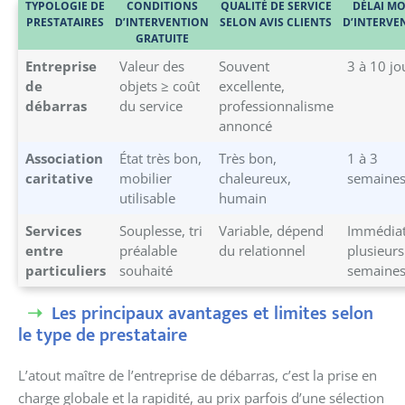
TYPOLOGIE DE
CONDITIONS
QUALITÉ DE SERVICE
DÉLAI M
PRESTATAIRES
D’INTERVENTION
SELON AVIS CLIENTS
D’INTERVE
GRATUITE
Entreprise
Valeur des
Souvent
3 à 10 jo
de
objets ≥ coût
excellente,
débarras
du service
professionnalisme
annoncé
Association
État très bon,
Très bon,
1 à 3
caritative
mobilier
chaleureux,
semaine
utilisable
humain
Services
Souplesse, tri
Variable, dépend
Immédiat
entre
préalable
du relationnel
plusieurs
particuliers
souhaité
semaine
Les principaux avantages et limites selon
le type de prestataire
L’atout maître de l’entreprise de débarras, c’est la prise en
charge globale et la rapidité, au prix parfois d’une sélection