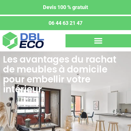
Devis 100 % gratuit
06 44 63 21 47
Les avantages du rachat
de meubles à domicile
pour embellir votre
intérieur.