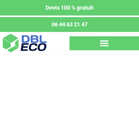
Devis 100 % gratuit
06 44 63 21 47
Débarras express :
réinventez votre espace en
un clin d’œil !