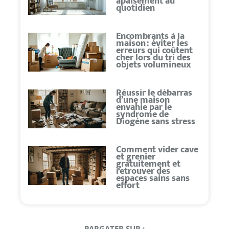
apaisement au
quotidien
Encombrants à la
maison : éviter les
erreurs qui coûtent
cher lors du tri des
objets volumineux
Réussir le débarras
d’une maison
envahie par le
syndrome de
Diogène sans stress
Comment vider cave
et grenier
gratuitement et
retrouver des
espaces sains sans
effort
PARGATER SUR :